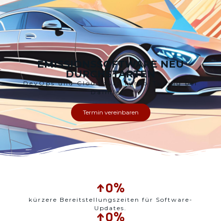
EMISSIONSSOFTWARE NEU
DURCHSTARTEN
DevOps und Cloud
für
s
Turbo-Tuning
bei
Daimler.
Termin vereinbaren
↑
0
%
kürzere Bereitstellungszeiten für Software-
Updates.
↑
0
%