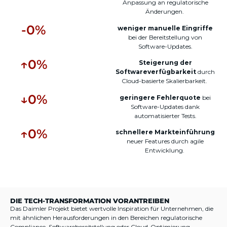
Anpassung
an
regulatorische
Änderungen
.
-
0
%
weniger
manuelle
Eingriffe
bei
der
Bereitstellung
von
Software-Updates.
↑
0
%
Steigerung
der
Softwareverfügbarkeit
durch
Cloud-
basierte
Skalierbarkeit
.
↓
0
%
geringere
Fehlerquote
bei
Software-Updates dank
automatisierter
Tests.
↑
0
%
schnellere
Markteinführung
neuer
Features
durch
agile
Entwicklung
.
DIE TECH-TRANSFORMATION VORANTREIBEN
Das Daimler Projekt bietet wertvolle Inspiration für Unternehmen, die
mit ähnlichen Herausforderungen in den Bereichen regulatorische
Compliance, Softwarebereitstellung oder Cloud-Optimierung