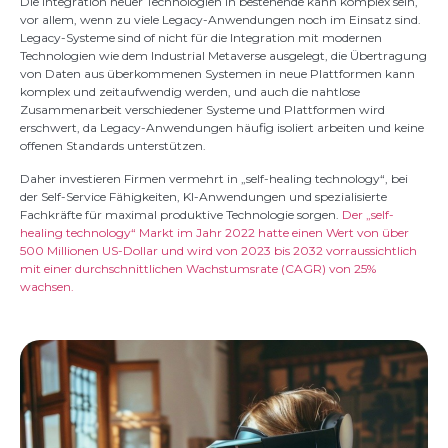
Die Integration neuer Technologien in bestehende kann komplex sein,
vor allem, wenn zu viele Legacy-Anwendungen noch im Einsatz sind.
Legacy-Systeme sind of nicht für die Integration mit modernen
Technologien wie dem Industrial Metaverse ausgelegt, die Übertragung
von Daten aus überkommenen Systemen in neue Plattformen kann
komplex und zeitaufwendig werden, und auch die nahtlose
Zusammenarbeit verschiedener Systeme und Plattformen wird
erschwert, da Legacy-Anwendungen häufig isoliert arbeiten und keine
offenen Standards unterstützen.
Daher investieren Firmen vermehrt in „self-healing technology“, bei
der Self-Service Fähigkeiten, KI-Anwendungen und spezialisierte
Fachkräfte für maximal produktive Technologie sorgen.
Der „self-
healing technology“ Markt im Jahr 2022 hatte einen Wert von über
500 Millionen US-Dollar und wird von 2023 bis 2032 vorraussichtlich
mit einer durchschnittlichen Wachstumsrate (CAGR) von 25%
wachsen.