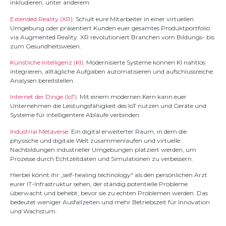
inkludieren, unter anderem:
Extended Reality (XR)
: Schult eure Mitarbeiter in einer virtuellen
Umgebung oder präsentiert Kunden euer gesamtes Produktportfolio
via Augmented Reality. XR revolutioniert Branchen vom Bildungs- bis
zum Gesundheitswesen.
Künstliche Intelligenz (KI)
: Modernisierte Systeme können KI nahtlos
integrieren, alltägliche Aufgaben automatisieren und aufschlussreiche
Analysen bereitstellen.
Internet der Dinge (IoT)
: Mit einem modernen Kern kann euer
Unternehmen die Leistungsfähigkeit des IoT nutzen und Geräte und
Systeme für intelligentere Abläufe verbinden.
Industrial Metaverse
: Ein digital erweiterter Raum, in dem die
physische und digitale Welt zusammenlaufen und virtuelle
Nachbildungen industrieller Umgebungen platziert werden, um
Prozesse durch Echtzeitdaten und Simulationen zu verbessern.
Hierbei könnt ihr „self-healing technology“ als den persönlichen Arzt
eurer IT-Infrastruktur sehen, der ständig potentielle Probleme
überwacht und behebt, bevor sie zu echten Problemen werden. Das
bedeutet weniger Ausfallzeiten und mehr Betriebszeit für Innovation
und Wachstum.