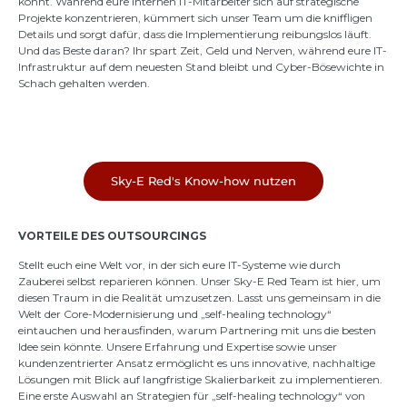
könnt. Während eure internen IT-Mitarbeiter sich auf strategische
Projekte konzentrieren, kümmert sich unser Team um die kniffligen
Details und sorgt dafür, dass die Implementierung reibungslos läuft.
Und das Beste daran? Ihr spart Zeit, Geld und Nerven, während eure IT-
Infrastruktur auf dem neuesten Stand bleibt und Cyber-Bösewichte in
Schach gehalten werden.
Sky-E Red's Know-how nutzen
VORTEILE DES OUTSOURCINGS
Stellt euch eine Welt vor, in der sich eure IT-Systeme wie durch
Zauberei selbst reparieren können. Unser Sky-E Red Team ist hier, um
diesen Traum in die Realität umzusetzen. Lasst uns gemeinsam in die
Welt der Core-Modernisierung und „self-healing technology“
eintauchen und herausfinden, warum Partnering mit uns die besten
Idee sein könnte. Unsere Erfahrung und Expertise sowie unser
kundenzentrierter Ansatz ermöglicht es uns innovative, nachhaltige
Lösungen mit Blick auf langfristige Skalierbarkeit zu implementieren.
Eine erste Auswahl an Strategien für „self-healing technology“ von